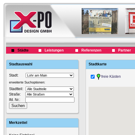
Städte
Leistungen
Referenzen
Partner
Stadtauswahl
Stadtkarte
Stadt:
freie Kästen
erweiterte Suchoptionen:
Stadtteil:
Straße:
lfd. Nr.:
Merkzettel