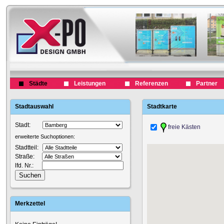
Städte
Leistungen
Referenzen
Partner
Stadtauswahl
Stadtkarte
Stadt:
freie Kästen
erweiterte Suchoptionen:
Stadtteil:
Straße:
lfd. Nr.:
Merkzettel