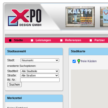
Städte
Leistungen
Referenzen
Partner
Stadtauswahl
Stadtkarte
Stadt:
freie Kästen
erweiterte Suchoptionen:
Stadtteil:
Straße:
lfd. Nr.:
Merkzettel