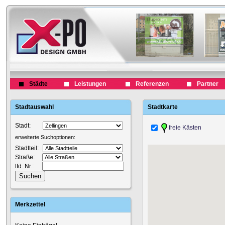
Städte
Leistungen
Referenzen
Partner
Stadtauswahl
Stadtkarte
Stadt:
freie Kästen
erweiterte Suchoptionen:
Stadtteil:
Straße:
lfd. Nr.:
Merkzettel