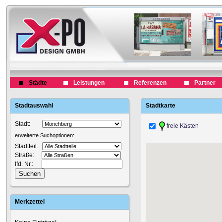
Städte
Leistungen
Referenzen
Partner
Stadtauswahl
Stadtkarte
Stadt:
freie Kästen
erweiterte Suchoptionen:
Stadtteil:
Straße:
lfd. Nr.:
Merkzettel