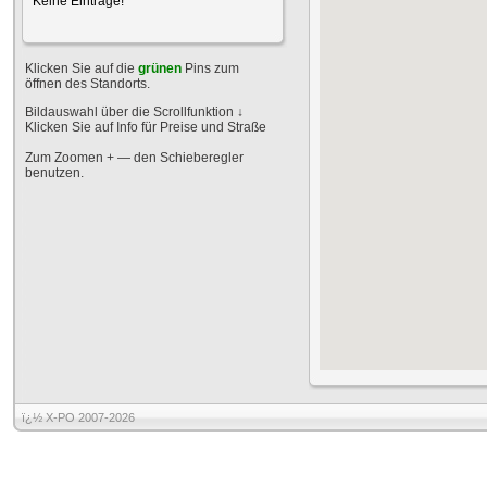
Keine Einträge!
Klicken Sie auf die
grünen
Pins zum
öffnen des Standorts.
Bildauswahl über die Scrollfunktion
↓
Klicken Sie auf Info für Preise und Straße
Zum Zoomen + — den Schieberegler
benutzen.
ï¿½ X-PO 2007-2026