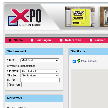
Städte
Leistungen
Referenzen
Partner
Stadtauswahl
Stadtkarte
Stadt:
freie Kästen
erweiterte Suchoptionen:
Stadtteil:
Straße:
lfd. Nr.:
Merkzettel