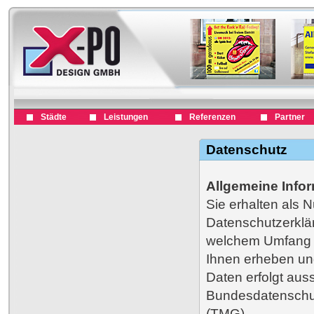
Städte
Leistungen
Referenzen
Partner
Datenschutz
Allgemeine Info
Sie erhalten als N
Datenschutzerklär
welchem Umfang s
Ihnen erheben un
Daten erfolgt aus
Bundesdatenschu
(TMG).