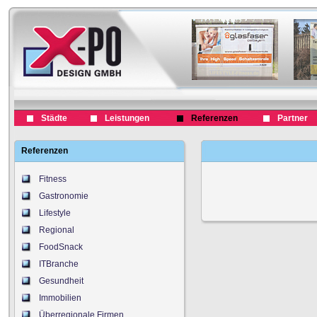
Städte
Leistungen
Referenzen
Partner
Referenzen
Fitness
Gastronomie
Lifestyle
Regional
FoodSnack
ITBranche
Gesundheit
Immobilien
Überregionale Firmen