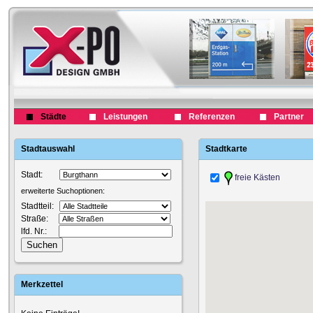
Städte
Leistungen
Referenzen
Partner
Stadtauswahl
Stadtkarte
Stadt:
freie Kästen
erweiterte Suchoptionen:
Stadtteil:
Straße:
lfd. Nr.:
Merkzettel