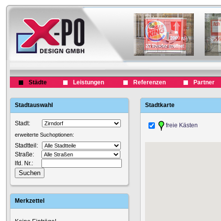
Städte
Leistungen
Referenzen
Partner
Stadtauswahl
Stadtkarte
Stadt:
freie Kästen
erweiterte Suchoptionen:
Stadtteil:
Straße:
lfd. Nr.:
Merkzettel