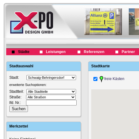
Städte
Leistungen
Referenzen
Partner
Stadtauswahl
Stadtkarte
Stadt:
freie Kästen
erweiterte Suchoptionen:
Stadtteil:
Straße:
lfd. Nr.:
Merkzettel