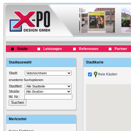
Städte
Leistungen
Referenzen
Partner
Stadtauswahl
Stadtkarte
Stadt:
freie Kästen
erweiterte Suchoptionen:
Stadtteil:
Straße:
lfd. Nr.:
Merkzettel