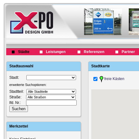
Städte
Leistungen
Referenzen
Partner
Stadtauswahl
Stadtkarte
Stadt:
freie Kästen
erweiterte Suchoptionen:
Stadtteil:
Straße:
lfd. Nr.:
Merkzettel