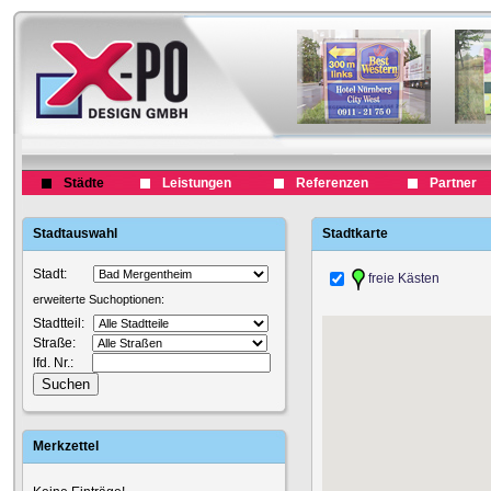
Städte
Leistungen
Referenzen
Partner
Stadtauswahl
Stadtkarte
Stadt:
freie Kästen
erweiterte Suchoptionen:
Stadtteil:
Straße:
lfd. Nr.:
Merkzettel