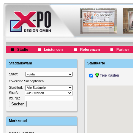
Städte
Leistungen
Referenzen
Partner
Stadtauswahl
Stadtkarte
Stadt:
freie Kästen
erweiterte Suchoptionen:
Stadtteil:
Straße:
lfd. Nr.:
Merkzettel