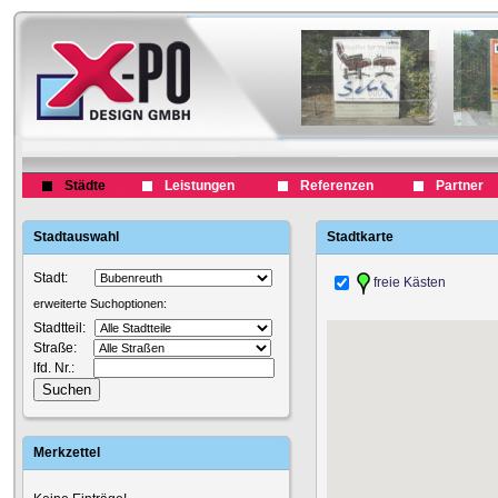
Städte
Leistungen
Referenzen
Partner
Stadtauswahl
Stadtkarte
Stadt:
freie Kästen
erweiterte Suchoptionen:
Stadtteil:
Straße:
lfd. Nr.:
Merkzettel