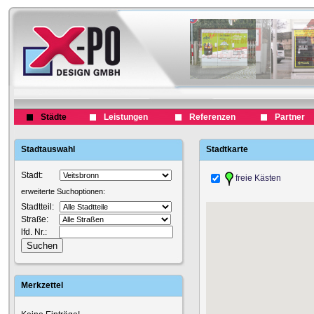
Städte
Leistungen
Referenzen
Partner
Stadtauswahl
Stadtkarte
Stadt:
freie Kästen
erweiterte Suchoptionen:
Stadtteil:
Straße:
lfd. Nr.:
Merkzettel