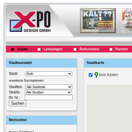
Städte
Leistungen
Referenzen
Partner
Stadtauswahl
Stadtkarte
Stadt:
freie Kästen
erweiterte Suchoptionen:
Stadtteil:
Straße:
lfd. Nr.:
Merkzettel