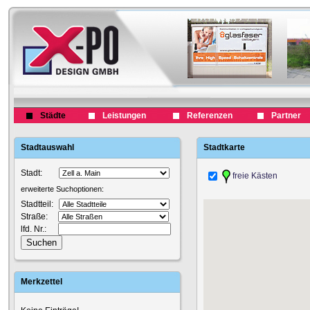
Städte
Leistungen
Referenzen
Partner
Stadtauswahl
Stadtkarte
Stadt:
freie Kästen
erweiterte Suchoptionen:
Stadtteil:
Straße:
lfd. Nr.:
Merkzettel