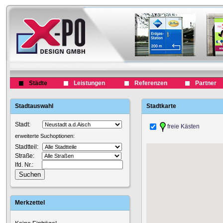
Städte
Leistungen
Referenzen
Partner
Stadtauswahl
Stadtkarte
Stadt:
freie Kästen
erweiterte Suchoptionen:
Stadtteil:
Straße:
lfd. Nr.:
Merkzettel