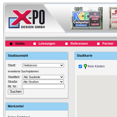
Städte
Leistungen
Referenzen
Partner
Stadtauswahl
Stadtkarte
Stadt:
freie Kästen
erweiterte Suchoptionen:
Stadtteil:
Straße:
lfd. Nr.:
Merkzettel