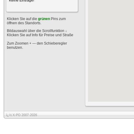
Keine Einträge!
Klicken Sie auf die
grünen
Pins zum
öffnen des Standorts.
Bildauswahl über die Scrollfunktion
↓
Klicken Sie auf Info für Preise und Straße
Zum Zoomen + — den Schieberegler
benutzen.
ï¿½ X-PO 2007-2026