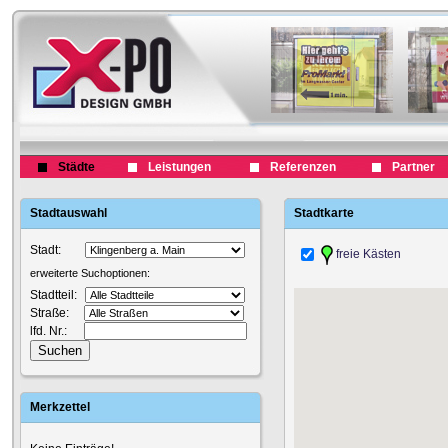
Städte
Leistungen
Referenzen
Partner
Stadtauswahl
Stadtkarte
Stadt:
freie Kästen
erweiterte Suchoptionen:
Stadtteil:
Straße:
lfd. Nr.:
Merkzettel