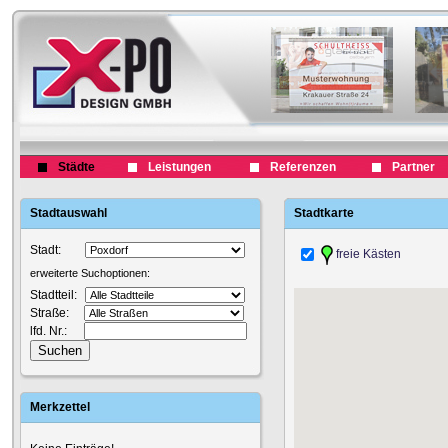
Städte
Leistungen
Referenzen
Partner
Stadtauswahl
Stadtkarte
Stadt:
freie Kästen
erweiterte Suchoptionen:
Stadtteil:
Straße:
lfd. Nr.:
Merkzettel