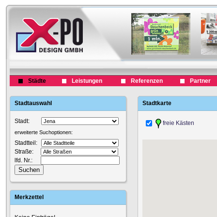
Städte
Leistungen
Referenzen
Partner
Stadtauswahl
Stadtkarte
Stadt:
freie Kästen
erweiterte Suchoptionen:
Stadtteil:
Straße:
lfd. Nr.:
Merkzettel